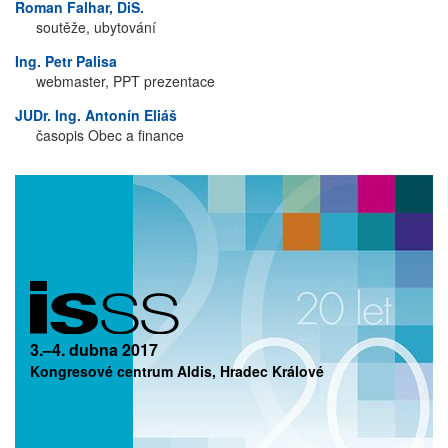
Roman Falhar, DiS.
soutěže, ubytování
Ing. Petr Palisa
webmaster, PPT prezentace
JUDr. Ing. Antonín Eliáš
časopis Obec a finance
3.–4. dubna 2017
Kongresové centrum Aldis, Hradec Králové