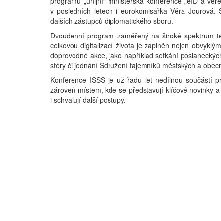
programu „unijní“ ministerská konference „eID a veř
v posledních letech i eurokomisařka Věra Jourová. S
dalších zástupců diplomatického sboru.
Dvoudenní program zaměřený na široké spektrum tém
celkovou digitalizací života je zaplněn nejen obvyklý
doprovodné akce, jako například setkání poslanecký
sféry či jednání Sdružení tajemníků městských a obec
Konference ISSS je už řadu let nedílnou součástí pr
zároveň místem, kde se představují klíčové novinky a 
i schvalují další postupy.