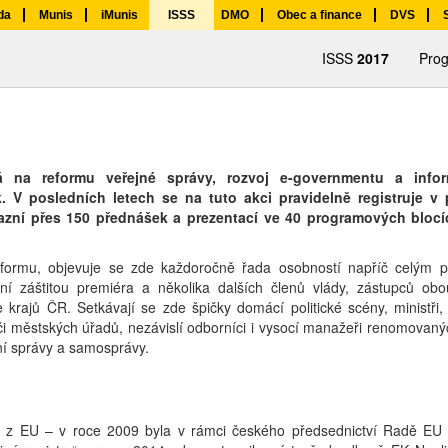
da
Munis
iMunis
ISSS
DMO
Obec a finance
DVS
ISSS
2017
Pro
na reformu veřejné správy, rozvoj e-governmentu a inform
k. V posledních letech se na tuto akci pravidelně registruje v
ní přes 150 přednášek a prezentací ve 40 programových blocí
.
tformu, objevuje se zde každoročně řada osobností napříč celým po
lní záštitou premiéra a několika dalších členů vlády, zástupců ob
rajů ČR. Setkávají se zde špičky domácí politické scény, ministři, 
h či městských úřadů, nezávislí odborníci i vysocí manažeři renomovaný
ní správy a samosprávy.
é z EU – v roce 2009 byla v rámci českého předsednictví Radě EU 