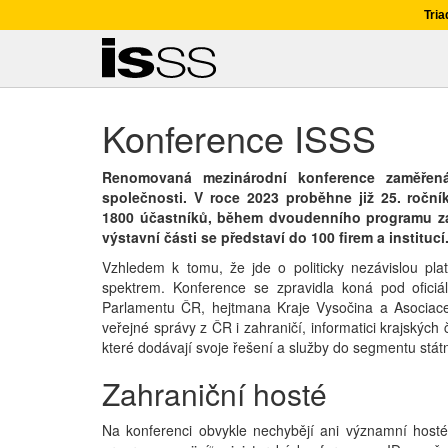
Tria
Konference ISSS
Renomovaná mezinárodní konference zaměřená 
společnosti. V roce 2023 proběhne již 25. roční
1800 účastníků, během dvoudenního programu zaz
výstavní části se představí do 100 firem a institucí
Vzhledem k tomu, že jde o politicky nezávislou pla
spektrem. Konference se zpravidla koná pod oficiá
Parlamentu ČR, hejtmana Kraje Vysočina a Asociace k
veřejné správy z ČR i zahraničí, informatici krajskýc
které dodávají svoje řešení a služby do segmentu stát
Zahraniční hosté
Na konferenci obvykle nechybějí ani významní host