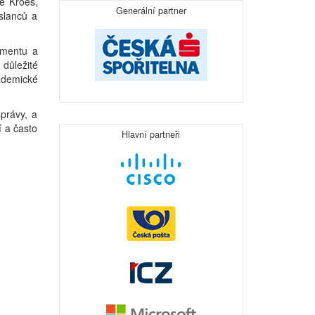
ie Kroes,
Generální partner
yslanců a
nmentu a
 důležité
ademické
právy, a
í a často
Hlavní partneři