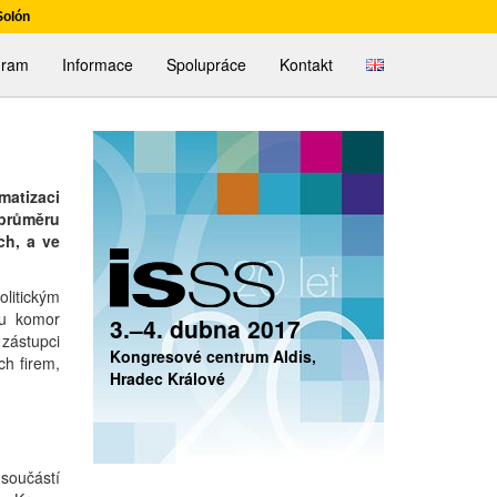
Solón
English
gram
Informace
Spolupráce
Kontakt
atizaci
 průměru
ch, a ve
litickým
ou komor
3.–4. dubna 2017
zástupci
Kongresové centrum Aldis,
ch firem,
Hradec Králové
součástí