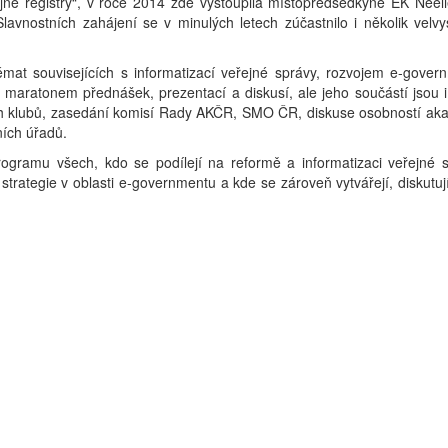
ejné registry“, v roce 2014 zde vystoupila místopředsedkyně EK Neel
lavnostních zahájení se v minulých letech zúčastnilo i několik velv
at souvisejících s informatizací veřejné správy, rozvojem e-gover
m maratonem přednášek, prezentací a diskusí, ale jeho součástí jsou i
ch klubů, zasedání komisí Rady AKČR, SMO ČR, diskuse osobností ak
ních úřadů.
ogramu všech, kdo se podílejí na reformě a informatizaci veřejné s
strategie v oblasti e-governmentu a kde se zároveň vytvářejí, diskutuj