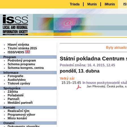
Triada
Munis
iMunis
IS
Hlavní stránka
Byly aktuali
Titulní stránka 2015
ISSS/V4DIS
Program
Státní pokladna Centrum 
Podrobný program
Schema programu
Poslední změna: 16. 4. 2015, 12.45
Schema kongres. centra
pondělí, 13. dubna
Informace
Fotografie
Velký sál
Audio/video
15.15–15.45
In house poskytovatelé služ
Tiskové zprávy
Jan Přerovský, Česká pošta, s.
Spolupráce
Záštita
Pořadatelé
Partneři
Mediální partneři
Kontakt
Realizační tým
Programový výbor
Místo konání
Ostatní
Dokumenty, sborníky