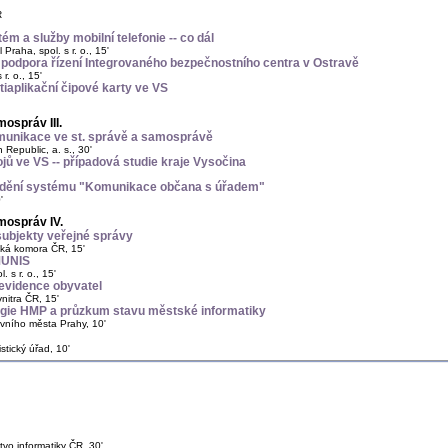
R
m a služby mobilní telefonie -- co dál
Praha, spol. s r. o., 15'
podpora řízení Integrovaného bezpečnostního centra v Ostravě
r. o., 15'
tiaplikační čipové karty ve VS
ospráv III.
omunikace ve st. správě a samosprávě
 Republic, a. s., 30'
jů ve VS -- případová studie kraje Vysočina
vádění systému "Komunikace občana s úřadem"
'
mospráv IV.
 subjekty veřejné správy
ská komora ČR, 15'
MUNIS
 s r. o., 15'
 evidence obyvatel
vnitra ČR, 15'
tegie HMP a průzkum stavu městské informatiky
lavního města Prahy, 10'
stický úřad, 10'
tvo informatiky ČR, 30'