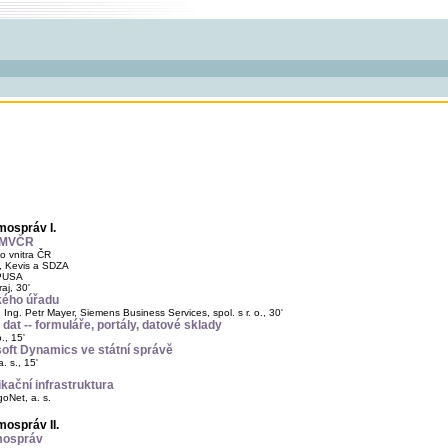
mospráv I.
a MVČR
o vnitra ČR
j, Kevis a SDZA
ePUSA
aj, 30'
kého úřadu
ng. Petr Mayer, Siemens Business Services, spol. s r. o., 30'
dat -- formuláře, portály, datové sklady
., 15'
ft Dynamics ve státní správě
. s., 15'
kační infrastruktura
oNet, a. s.
ospráv II.
mospráv