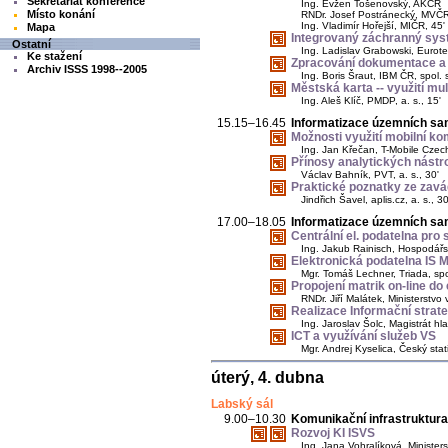
Sekretariát konference
Ing. Evžen Tošenovský, AKČR
Místo konání
RNDr. Josef Postránecký, MVČ
Ing. Vladimír Hořejší, MIČR, 45'
Mapa
Integrovaný záchranný systé
Ostatní
Ing. Ladislav Grabowski, Eurotel 
Ke stažení
Zpracování dokumentace a 
Archiv ISSS 1998--2005
Ing. Boris Šraut, IBM ČR, spol. s 
Městská karta -- využití mul
Ing. Aleš Klíč, PMDP, a. s., 15'
15.15–16.45
Informatizace územních sam
Možnosti využití mobilní k
Ing. Jan Křečan, T-Mobile Czech
Přínosy analytických nástro
Václav Bahník, PVT, a. s., 30'
Praktické poznatky ze za
Jindřich Šavel, aplis.cz, a. s., 30
17.00–18.05
Informatizace územních sa
Centrální el. podatelna pro
Ing. Jakub Rainisch, Hospodář
Elektronická podatelna IS 
Mgr. Tomáš Lechner, Triada, spol.
Propojení matrik on-line do
RNDr. Jiří Malátek, Ministerstvo 
Realizace Informační stra
Ing. Jaroslav Šolc, Magistrát h
ICT a využívání služeb VS
Mgr. Andrej Kyselica, Český stati
úterý, 4. dubna
Labský sál
9.00–10.30
Komunikační infrastruktura
Rozvoj KI ISVS
Ing. Jana Vohralíková, Ministers