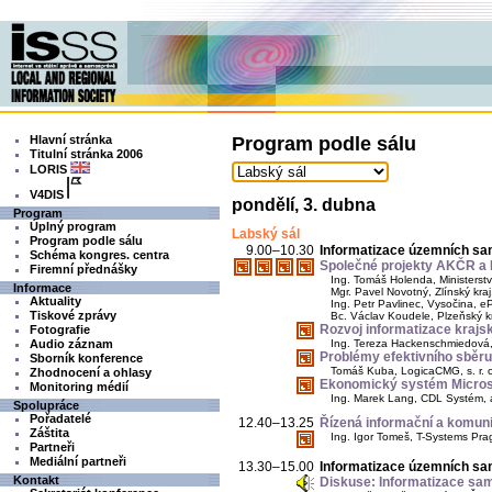
Hlavní stránka
Program podle sálu
Titulní stránka 2006
LORIS
V4DIS
pondělí, 3. dubna
Program
Úplný program
Labský sál
Program podle sálu
9.00–10.30
Informatizace územních sa
Schéma kongres. centra
Společné projekty AKČR 
Firemní přednášky
Ing. Tomáš Holenda, Ministerstv
Informace
Mgr. Pavel Novotný, Zlínský kra
Aktuality
Ing. Petr Pavlinec, Vysočina, 
Tiskové zprávy
Bc. Václav Koudele, Plzeňský kr
Rozvoj informatizace krajs
Fotografie
Audio záznam
Ing. Tereza Hackenschmiedová, I
Problémy efektivního sběru 
Sborník konference
Tomáš Kuba, LogicaCMG, s. r. o
Zhodnocení a ohlasy
Ekonomický systém Microso
Monitoring médií
Ing. Marek Lang, CDL Systém, a
Spolupráce
Pořadatelé
12.40–13.25
Řízená informační a komuni
Záštita
Ing. Igor Tomeš, T-Systems Prag
Partneři
Mediální partneři
13.30–15.00
Informatizace územních sam
Kontakt
Diskuse: Informatizace sa