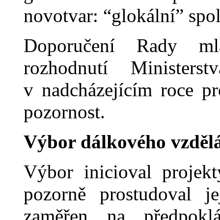
novotvar: “glokální” spol
Doporučení Rady mlá
rozhodnutí Ministers
v nadcházejícím roce p
pozornost.
Výbor dálkového vzděl
Výbor in
icioval proje
pozorně prostudoval j
zaměřen na předpoklá