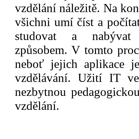
vzdělání náležitě. Na konc
všichni umí číst a počíta
studovat a nabývat i
způs
o
bem. V tomto proce
neboť jejich aplikace 
vzdělávání. Užití IT ve
nezbytnou pedagogicko
vzdělání.