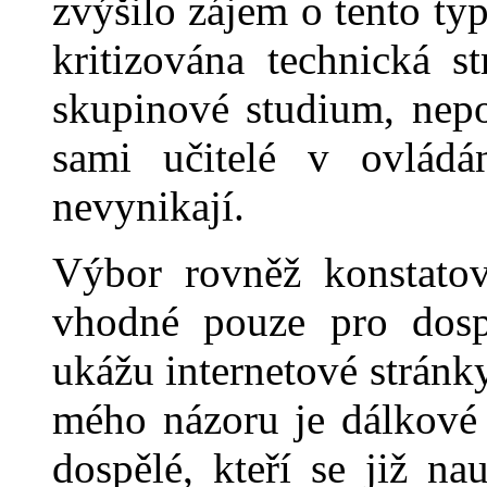
zvýšilo zájem o tento ty
kritizována technická s
skup
i
nové studium, nepo
sami učitelé v ovládán
nevynikají.
Výbor rovněž konstatov
vhodné pouze pro dospě
ukážu internetové stránk
mého názoru je dá
l
kové
dospělé, kteří se již nau