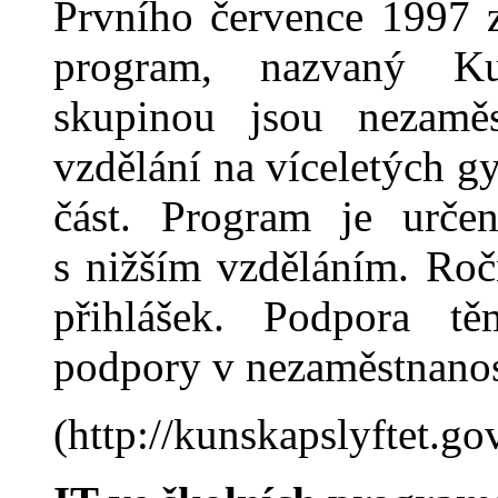
Prvního července 1997 z
program, nazvaný Ku
skupinou jsou nezaměs
vzdělání na víceletých g
část. Program je urč
s nižším vzděl
á
ním. Ročn
přihlášek. Podpora t
podpory v nezaměstnanos
(http://kunskapslyftet.gov