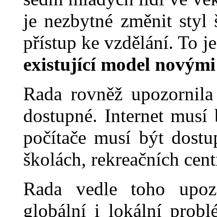
je nezbytné změnit styl
přístup ke vzděl
ání. To j
existující model novými
Rada rovněž upozornila
dostupné. Internet musí 
počítače musí být dostu
školách, rekreač
ních cent
Rada vedle toho upoz
globální i lokální probl