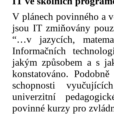
IT ve školních program
V plánech povi
nného a v
jsou IT zmiňovány pouze
“…v jazycích, matema
Informačních technol
o
g
jakým způsobem a s jak
konstatov
áno. Pod
obně 
schopnosti vyučujíc
un
i
verzitní pedagogic
povinné kurzy pro zvládn