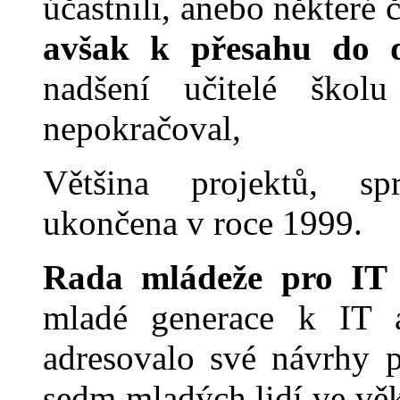
účastnili, anebo některé č
avša
k k přesahu do d
nadšení učitelé školu
nepokračoval,
Většina projektů, s
ukončena v roce 1999.
Rada mládeže pro I
mladé generace k IT a
adresovalo své návrhy p
sedm mladých lidí ve vě