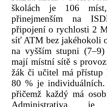
školách je 106 míst
přinejmenším na ISD
připojení o rychlosti 2 M
síť ATM bez jakéhokoli 
na vyšším st
upni (7–
9)
mají místní sítě s provo
žák či učitel má přístup
80 % je individuálních.
přičemž každý má osobní
Administrativa je 