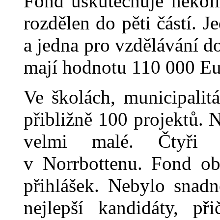
Fond uskutečňuje několi
rozdělen do pěti částí. J
a jedna pro vzdělávání 
mají ho
dnotu 110 000 Eu
Ve školách, municipalit
přibližně 100 projektů. 
velmi malé. Čtyři t
v Norrbottenu. Fond o
b
přihlášek. Nebylo snadn
nejlepší kand
i
dáty, při