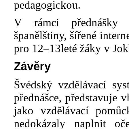
pedagogickou.
V rámci přednášky 
španělštiny, šířené inte
pro 12–13leté žáky v J
Závěry
Švédský vzdělávací sys
přednášce, představuje 
jako vzdělávací pomůck
nedokázaly naplnit o