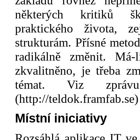
základu ro
v
něž nepřin
některých kritiků š
pra
ktické
ho života, ze
strukturám. Přísné metod
radikálně změnit. Má-
zkvalitněno, je třeba zm
témat. Viz zpr
(
http://teldok.framfab.se)
Místní iniciativy
Rozsáhlá aplikace IT ve